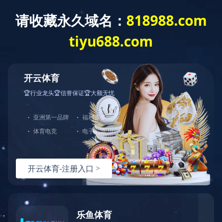
leyu-乐鱼（中国）官方网站